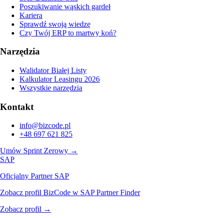
Poszukiwanie wąskich gardeł
Kariera
Sprawdź swoją wiedzę
Czy Twój ERP to martwy koń?
Narzędzia
Walidator Białej Listy
Kalkulator Leasingu 2026
Wszystkie narzędzia
Kontakt
info@bizcode.pl
+48 697 621 825
Umów Sprint Zerowy
→
SAP
Oficjalny Partner SAP
Zobacz profil BizCode w SAP Partner Finder
Zobacz profil
→